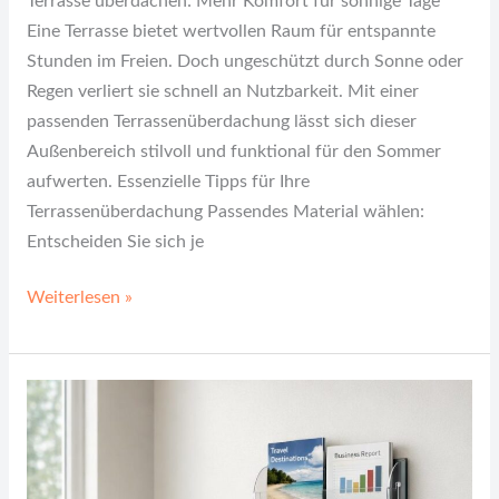
Terrasse überdachen: Mehr Komfort für sonnige Tage
Eine Terrasse bietet wertvollen Raum für entspannte
Stunden im Freien. Doch ungeschützt durch Sonne oder
Regen verliert sie schnell an Nutzbarkeit. Mit einer
passenden Terrassenüberdachung lässt sich dieser
Außenbereich stilvoll und funktional für den Sommer
aufwerten. Essenzielle Tipps für Ihre
Terrassenüberdachung Passendes Material wählen:
Entscheiden Sie sich je
Weiterlesen »
So
bringst
du
Struktur