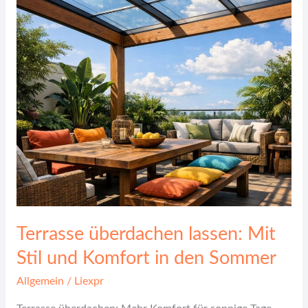
Stil
und
Komfort
in
den
Sommer
Terrasse überdachen lassen: Mit
Stil und Komfort in den Sommer
Allgemein
/
Liexpr