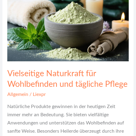
Wohlbefinden
und
tägliche
Pflege
Vielseitige Naturkraft für
Wohlbefinden und tägliche Pflege
Allgemein
/
Liexpr
Natürliche Produkte gewinnen in der heutigen Zeit
immer mehr an Bedeutung. Sie bieten vielfältige
Anwendungen und unterstützen das Wohlbefinden auf
sanfte Weise. Besonders Heilerde überzeugt durch ihre