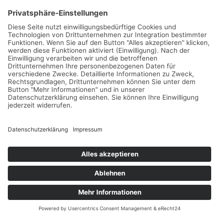
Entwicklung und gesellschaftliche Verantwortung sind
integrale Bestandteile. Karrierechancen eröffnen sich in
vielfältigen Formen, die Selbstständigkeit und Flexibilität
betonen.
Wer bereit ist, traditionelle Denkmuster zu hinterfragen,
findet neue Wege zu einem erfüllten Berufs- und
Privatleben. Die Kombination aus individuellem Lifestyle
und beruflichem Erfolg bietet eine spannende
Perspektive für die Gestaltung der eigenen Zukunft.
Häufig gestellte Fragen zum Thema Lifestyle und Karriere
Wie lassen sich Karriere und persönlicher Lifestyle am
besten vereinbaren?
Eine klare Priorisierung und flexible
Arbeitsmodelle helfen, berufliche Ziele und
persönliche Bedürfnisse in Einklang zu bringen.