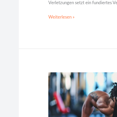
Verletzungen setzt ein fundiertes 
Weiterlesen »
Ganzheitliche
Ansätze
zur
Verbesserung
der
mentalen